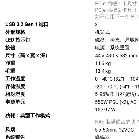
PCIe 插槽 1 卡尺寸：19
PCIe 插槽 2 卡尺寸：25
如不使用下一个 PC
USB 3.2 Gen 1 端口
3
外形规格
机架式
LED 指示灯
磁盘、状态、局域
按钮
电源、系统重置
尺寸（高 x 宽 x 深）
44 × 430 × 582 mm
净重
11.6 kg
毛重
13.4 kg
工作温度
0 - 40°C (32°F - 104
存储温度
-20 - 70 °C (-4°F - 
相对湿度
5-95% RH (不凝结)，
电源单元
550W PSU (x2), AC 
157.97 W
功耗：典型工作模式
NAS 装满硬盘的状
风扇
5 x 60mm, 12VDC
系统警告
蜂鸣器