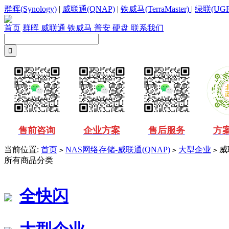
群晖(Synology)
|
威联通(QNAP)
|
铁威马(TerraMaster)
|
绿联(UGR
首页
群晖
威联通
铁威马
普安
硬盘
联系我们
售前咨询
企业方案
售后服务
方
当前位置:
首页
NAS网络存储-威联通(QNAP)
大型企业
威联
>
>
>
所有商品分类
全快闪