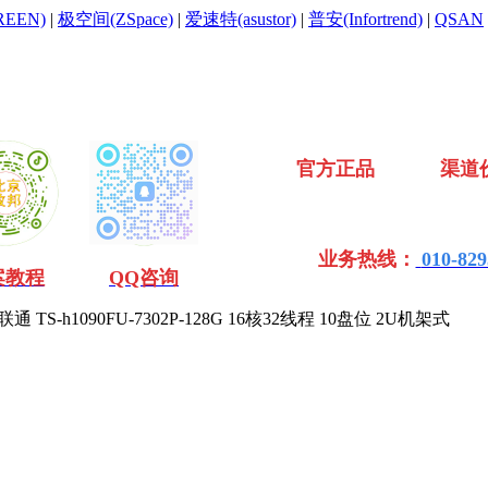
EEN)
|
极空间(ZSpace)
|
爱速特(asustor)
|
普安(Infortrend)
|
QSAN
官方正品 渠道
业务热线：
010-829
案教程
QQ咨询
通 TS-h1090FU-7302P-128G 16核32线程 10盘位 2U机架式