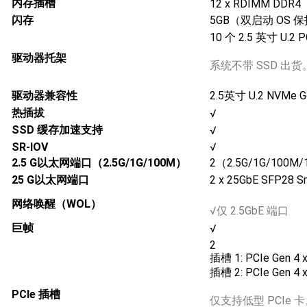
内存插槽
12 x RDIMM DDR4
闪存
5GB（双启动 OS 
10 个 2.5 英寸 U.2 P
驱动器托架
系统不带 SSD 出货
驱动器兼容性
2.5英寸 U.2 NVM
热插拔
√
SSD 缓存加速支持
√
SR-IOV
√
2.5 G以太网端口（2.5G/1G/100M）
2（2.5G/1G/100M
25 G以太网端口
2 x 25GbE SFP28 
网络唤醒（WOL）
√仅 2.5GbE 端口
巨帧
√
2
插槽 1: PCIe Gen 4 
插槽 2: PCIe Gen 4 
PCIe 插槽
仅支持低型 PCIe 