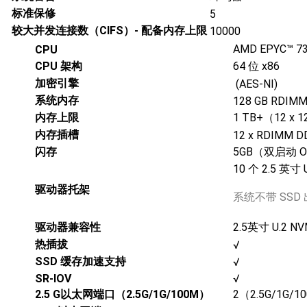
标准保修
5
较大并发连接数（CIFS）- 配备内存上限
10000
AMD EPYC™ 
CPU
CPU 架构
64 位 x86
加密引擎
(AES-NI)
系统内存
128 GB RDIMM
内存上限
1 TB+（12 x 1
内存插槽
12 x RDIMM D
闪存
5GB（双启动 
10 个 2.5 英寸 U
驱动器托架
系统不带 SSD
驱动器兼容性
2.5英寸 U.2 
热插拔
√
SSD 缓存加速支持
√
SR-IOV
√
2.5 G以太网端口（2.5G/1G/100M）
2（2.5G/1G/1