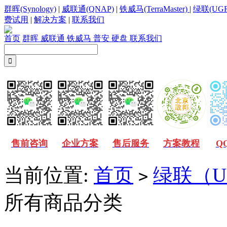
群晖(Synology)
|
威联通(QNAP)
|
铁威马(TerraMaster)
|
绿联(UGR
费试用
|
解决方案
|
联系我们
首页
群晖
威联通
铁威马
普安
硬盘
联系我们
售前咨询
企业方案
售后服务
方案教程
Q
当前位置:
首页
绿联（U
>
所有商品分类