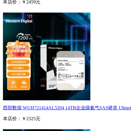
本店价：
￥2459元
西部数据 WUH721414AL5204 14TB企业级氦气SAS硬盘 Ultrastar
本店价：
￥2325元