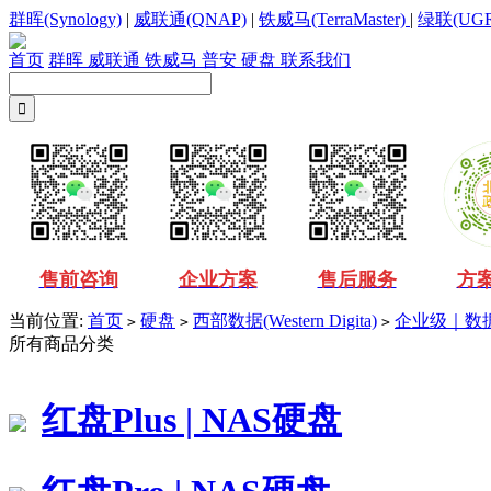
群晖(Synology)
|
威联通(QNAP)
|
铁威马(TerraMaster)
|
绿联(UGR
首页
群晖
威联通
铁威马
普安
硬盘
联系我们
售前咨询
企业方案
售后服务
方
当前位置:
首页
硬盘
西部数据(Western Digita)
企业级｜数
>
>
>
所有商品分类
红盘Plus | NAS硬盘