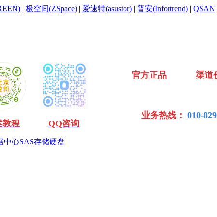
EEN)
|
极空间(ZSpace)
|
爱速特(asustor)
|
普安(Infortrend)
|
QSAN
官方正品 渠道
业务热线：
010-829
案教程
QQ咨询
据中心SAS存储硬盘