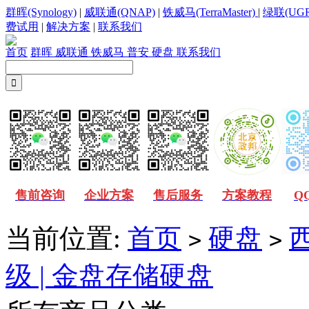
群晖(Synology)
|
威联通(QNAP)
|
铁威马(TerraMaster)
|
绿联(UGR
费试用
|
解决方案
|
联系我们
首页
群晖
威联通
铁威马
普安
硬盘
联系我们
售前咨询
企业方案
售后服务
方案教程
Q
当前位置:
首页
硬盘
西
>
>
级 | 金盘存储硬盘