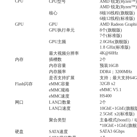
CPU
CPU型号
AMD 锐龙(Ryzen™)
AMD 锐龙(Ryzen™)
核心
8核16线程(旗舰版)
6核12线程(标准版)
GPU
GPU
AMD Radeon Graphi
GPU执行单元
8个(旗舰版)
7个(标准版)
GPU主频
2.0GHz(旗舰版)
1.8 GHz(标准版)
4K@60Hz
最大视频分辨率
内存
插槽数
2个
内存容量
预装16GB
内存频率
DDR4；3200MHz
是否支持扩展
支持；最大支持64G
32GB x2
Flash闪存
eMMC容量
eMMC V5.1
eMMC规格
HS400
eMMC速度
网口
LAN口数量
2个
LAN口速度
10GbE+1GbE(旗舰
2.5GbE x2(标准版)
聚合类型
主备模式(bond1) /
*10GbE+1GbE(
SATA3 6Gbps
硬盘
SATA速度