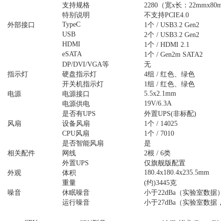
支持规格
2280（宽x长：22mmx80
特别说明
不支持PCIE4.0
TypeC
外部接口
1个 / USB3.2 Gen2
USB
2个 / USB3.2 Gen2
HDMI
1个 / HDMI 2.1
eSATA
1个 / Gen2m SATA2
DP/DVI/VGA等
无
指示灯
硬盘指示灯
4组 / 红色、绿色
开关机指示灯
1组 / 红色、绿色
5.5x2.1mm
电源
电源接口
19V/6.3A
电源供电
是否有UPS
外置UPS(非标配)
风扇
设备风扇
1个 / 14025
CPU风扇
1个 / 7010
是否智能风扇
是
相关配件
网线
2根 / 6类
外置UPS
仅旗舰版配置
180.4x180.4x235.5mm
外观
体积
重量
(约)3445克
噪音
休眠噪音
小于22dBa（实验室数据
运行噪音
小于27dBa（实验室数