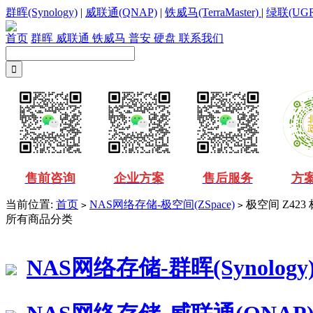
群晖(Synology)
|
威联通(QNAP)
|
铁威马(TerraMaster)
|
绿联(UGR
首页
群晖
威联通
铁威马
普安
硬盘
联系我们
售前咨询
企业方案
售后服务
方
当前位置:
首页
NAS网络存储-极空间(ZSpace)
极空间 Z423
>
>
所有商品分类
NAS网络存储-群晖(Synology