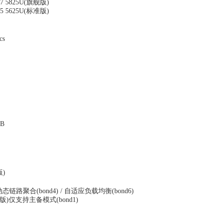
7 5825U(旗舰版)
5 5625U(标准版)
cs
B
版)
 动态链路聚合(bond4) / 自适应负载均衡(bond6)
旗舰版)仅支持主备模式(bond1)