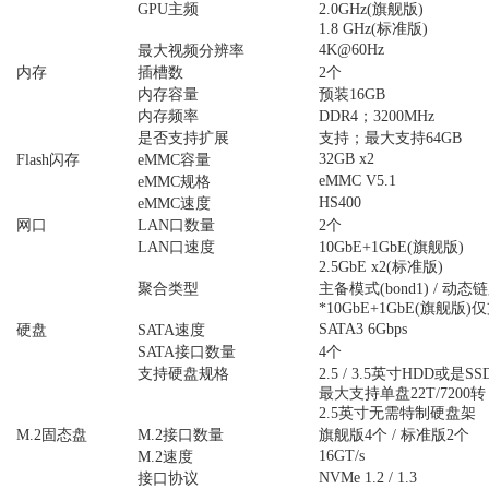
GPU主频
2.0GHz(旗舰版)
1.8 GHz(标准版)
4K@60Hz
最大视频分辨率
内存
插槽数
2个
内存容量
预装16GB
内存频率
DDR4；3200MHz
是否支持扩展
支持；最大支持64GB
32GB x2
Flash闪存
eMMC容量
eMMC V5.1
eMMC规格
HS400
eMMC速度
网口
LAN口数量
2个
LAN口速度
10GbE+1GbE(旗舰版)
2.5GbE x2(标准版)
聚合类型
主备模式(bond1) / 动态链
*10GbE+1GbE(旗舰版)
SATA3 6Gbps
硬盘
SATA速度
SATA接口数量
4个
支持硬盘规格
2.5 / 3.5英寸HDD或是SS
最大支持单盘22T/7200转
2.5英寸无需特制硬盘架
M.2固态盘
M.2接口数量
旗舰版4个 / 标准版2个
16GT/s
M.2速度
NVMe 1.2 / 1.3
接口协议