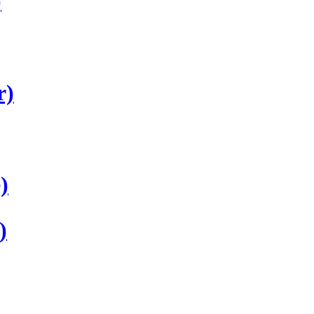
)
)
)
)