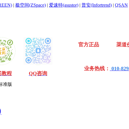
EEN)
|
极空间(ZSpace)
|
爱速特(asustor)
|
普安(Infortrend)
|
QSAN
官方正品 渠道
业务热线：
010-829
案教程
QQ咨询
 标准版
)